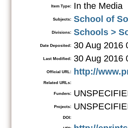
In the Media
Item Type:
School of S
Subjects:
Schools > So
Divisions:
30 Aug 2016 
Date Deposited:
30 Aug 2016 
Last Modified:
http://www.pr
Official URL:
Related URLs:
UNSPECIFIE
Funders:
UNSPECIFIE
Projects:
DOI: